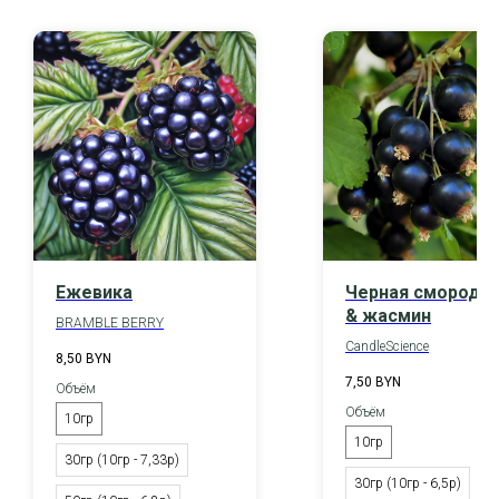
Ежевика
Черная смороди
& жасмин
BRAMBLE BERRY
CandleScience
8,50
BYN
7,50
BYN
Объём
Объём
10гр
10гр
30гр (10гр - 7,33р)
30гр (10гр - 6,5р)