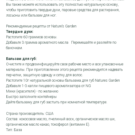
Вы также можете использовать эту полностью натуральную основу,
чтобы приготовить твердые духи, паровые средства для растирания,
лосьоны или бальзам для ног.
Рекомендуемые рецепты от Nature’s Garden
Твердые духи:
Растопите 60 граммов основы.
Добавьте 3 грамма ароматного масла Перемешайте и разлейте по
баночкам.
Бальзам для губ:
Очистите и продезинфицируйте свое рабочее место и все упаковочные
материалы. При приготовлении этого рецепта рекомендуется надевать
перчатки, защитную одежду и сетку для волос.
Растопите 10г натуральной основы бальзама для губ Natures Garden
Добавьте 1-3 капли пищевого ароматизатора от NG
Мики (красителя) - по желанию
Быстро заполните контейнеры
Дайте бальзаму для губ застыть при комнатной температуре.
Страна производитель: США
Состав: кокосовое масло, пчелиный воск, органическое масло ши,
органическое масло какао, токоферол (витамин Е).
Тип: База