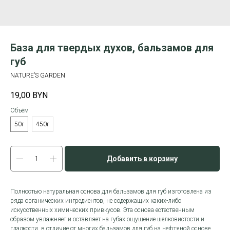
База для твердых духов, бальзамов для
губ
NATURE’S GARDEN
19,00
BYN
Объём
50г
450г
Добавить в корзину
Полностью натуральная основа для бальзамов для губ изготовлена ​​из
ряда органических ингредиентов, не содержащих каких-либо
искусственных химических привкусов. Эта основа естественным
образом увлажняет и оставляет на губах ощущение шелковистости и
гладкости, в отличие от многих бальзамов для губ на нефтяной основе.