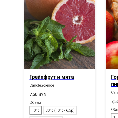
Грейпфрут и мята
Го
пи
CandleScience
Can
7,50
BYN
7,5
Объём
Объ
10гр
30гр (10гр - 6,5р)
10