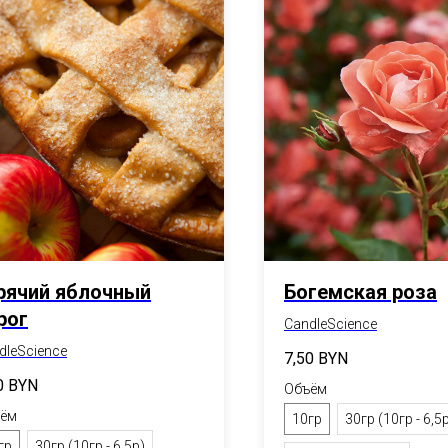
рячий яблочный
Богемская роза
рог
CandleScience
dleScience
7,50
BYN
0
BYN
Объём
ём
10гр
30гр (10гр - 6,5
гр
30гр (10гр - 6,5р)