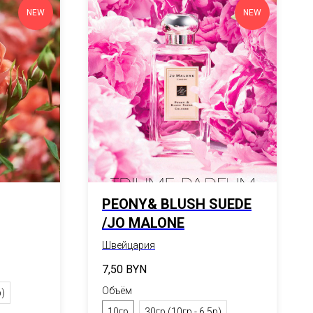
NEW
NEW
PEONY& BLUSH SUEDE
/JO MALONE
Швейцария
7,50
BYN
Объём
р)
10гр
30гр (10гр - 6,5р)