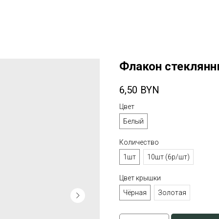
Флакон стеклян
6,50
BYN
Цвет
Белый
Количество
1шт
10шт (6р/шт)
Цвет крышки
Чёрная
Золотая