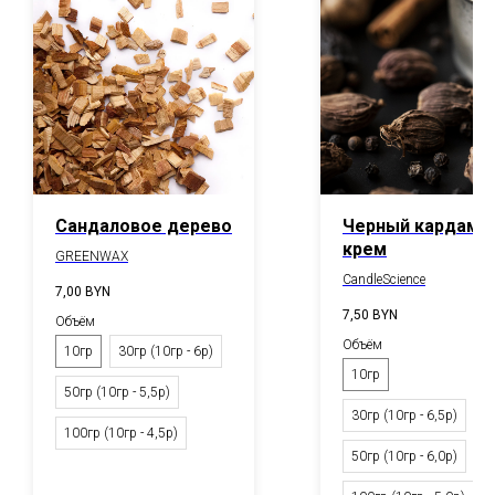
Сандаловое дерево
Черный кардамон
крем
GREENWAX
CandleScience
7,00
BYN
7,50
BYN
Объём
Объём
10гр
30гр (10гр - 6р)
10гр
50гр (10гр - 5,5р)
30гр (10гр - 6,5р)
100гр (10гр - 4,5р)
50гр (10гр - 6,0р)