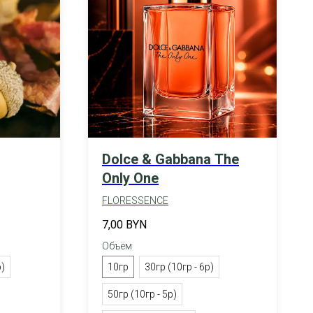
Dolce & Gabbana The
Only One
FLORESSENCE
7,00
BYN
Объём
р)
10гр
30гр (10гр - 6р)
50гр (10гр - 5р)