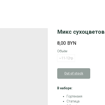
Микс сухоцветов
8,00
BYN
Объём
~11-12гр
Out of stock
В наборе:
Гортензия
Статица