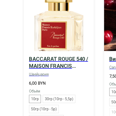
BACCARAT ROUGE 540 /
Ви
MAISON FRANCIS
Can
KURKDJIAN
Швейцария
7,5
6,00
BYN
Объ
Объём
10
10гр
30гр (10гр - 5,5р)
50
50гр (10гр - 5р)
10