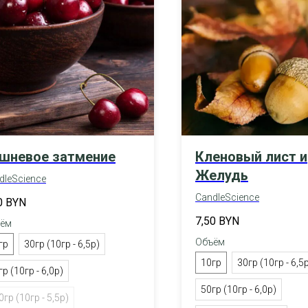
шневое затмение
Кленовый лист и
Желудь
dleScience
CandleScience
0
BYN
7,50
BYN
ём
Объём
гр
30гр (10гр - 6,5р)
10гр
30гр (10гр - 6,5
гр (10гр - 6,0р)
50гр (10гр - 6,0р)
0гр (10гр - 5,5р)