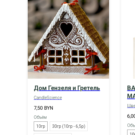
Дом Гензеля и Гретель
BA
MA
CandleScience
KU
Шве
7,50
BYN
6,0
Объём
Объ
10гр
30гр (10гр - 6,5р)
10