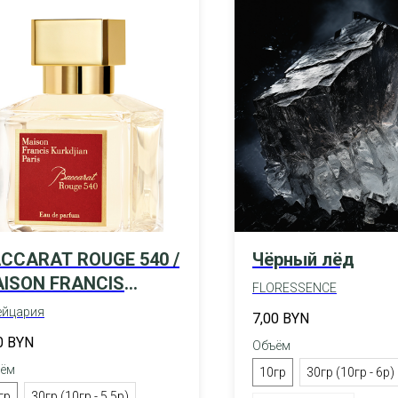
CCARAT ROUGE 540 /
Чёрный лёд
ISON FRANCIS
FLORESSENCE
RKDJIAN
йцария
7,00
BYN
0
BYN
Объём
ём
10гр
30гр (10гр - 6р)
гр
30гр (10гр - 5,5р)