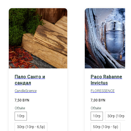
Пало Санто и
Paco Rabanne
сандал
Invictus
CandleScience
FLORESSENCE
7,50
BYN
7,00
BYN
Объём
Объём
10гр
10гр
30гр (10гр - 6р
30гр (10гр - 6,5р)
50гр (10гр - 5р)