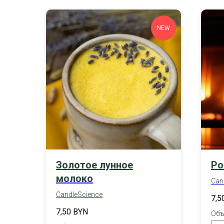
NEW
Золотое лунное
Ро
молоко
Can
CandleScience
7,5
7,50
BYN
Объ