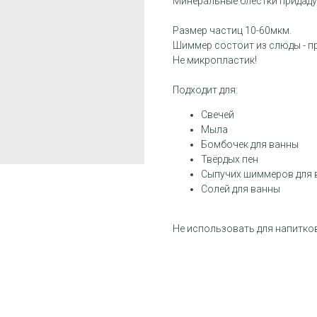
Минеральные блёстки придаду
Размер частиц 10-60мкм.
Шиммер состоит из слюды - п
Не микропластик!
Подходит для:
Свечей
Мыла
Бомбочек для ванны
Твёрдых пен
Сыпучих шиммеров для 
Солей для ванны
Не использовать для напитков