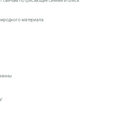
т свечам потрясающее сияние и блеск.
риродного материала.
ванны
!