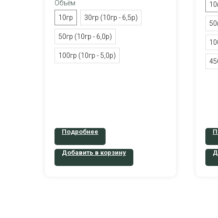
Объём
10
10гр
30гр (10гр - 6,5р)
50
50гр (10гр - 6,0р)
10
100гр (10гр - 5,0р)
45
Подробнее
П
Добавить в корзину
Д