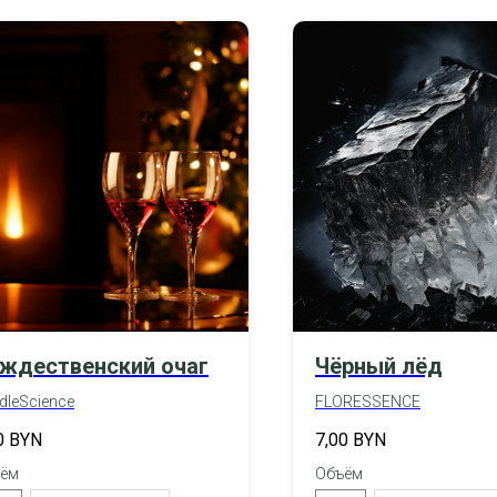
ждественский очаг
Чёрный лёд
dleScience
FLORESSENCE
0
BYN
7,00
BYN
ём
Объём