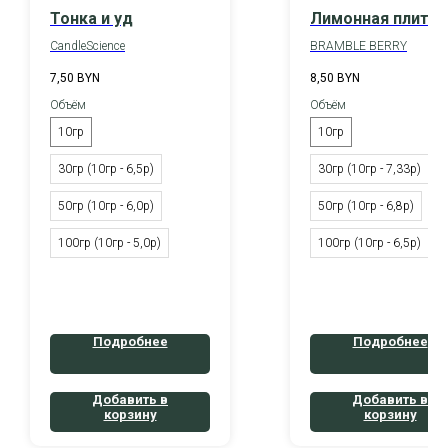
Тонка и уд
Лимонная плитка
CandleScience
BRAMBLE BERRY
7,50
BYN
8,50
BYN
Объём
Объём
10гр
10гр
30гр (10гр - 6,5р)
30гр (10гр - 7,33р)
50гр (10гр - 6,0р)
50гр (10гр - 6,8р)
100гр (10гр - 5,0р)
100гр (10гр - 6,5р)
Подробнее
Подробнее
Добавить в
Добавить в
корзину
корзину