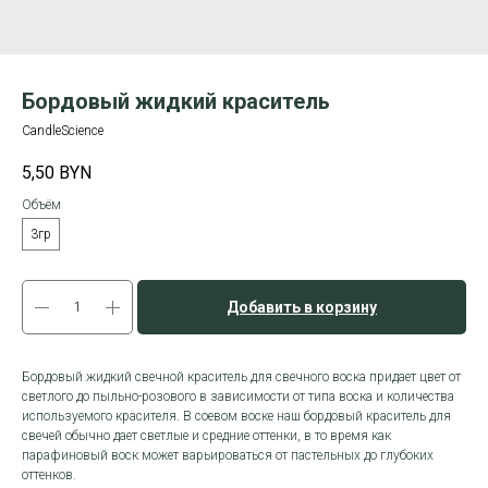
Бордовый жидкий краситель
CandleScience
5,50
BYN
Объём
3гр
Добавить в корзину
Бордовый жидкий свечной краситель для свечного воска придает цвет от
светлого до пыльно-розового в зависимости от типа воска и количества
используемого красителя. В соевом воске наш бордовый краситель для
свечей обычно дает светлые и средние оттенки, в то время как
парафиновый воск может варьироваться от пастельных до глубоких
оттенков.