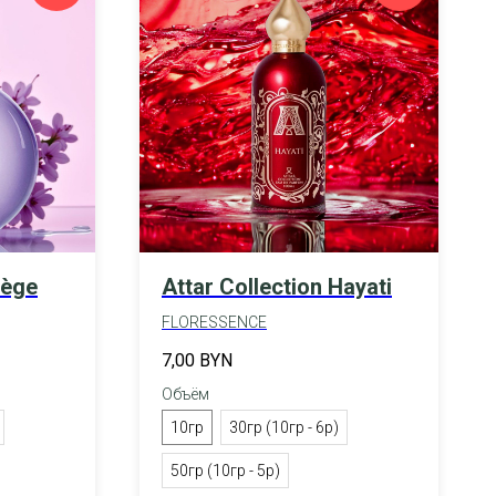
pège
Attar Collection Hayati
FLORESSENCE
7,00
BYN
Объём
10гр
30гр (10гр - 6р)
50гр (10гр - 5р)