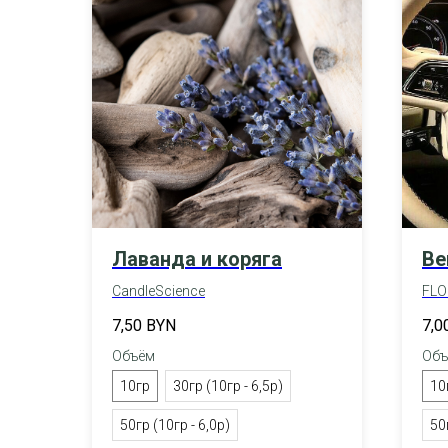
Лаванда и коряга
Be
CandleScience
FLO
7,50
BYN
7,0
Объём
Объ
10гр
30гр (10гр - 6,5р)
10
50гр (10гр - 6,0р)
50