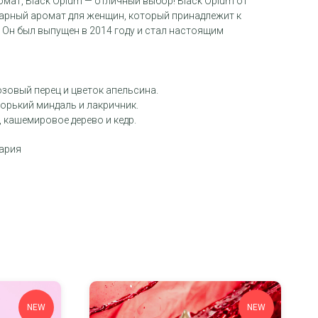
ат, Black Opium — отличный выбор! Black Opium от
ендарный аромат для женщин, который принадлежит к
 Он был выпущен в 2014 году и стал настоящим
озовый перец и цветок апельсина.
горький миндаль и лакричник.
, кашемировое дерево и кедр.
ария
NEW
NEW