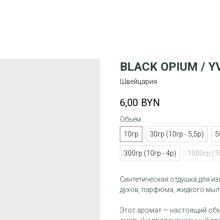
BLACK OPIUM / Y
Швейцария
6,00
BYN
Объём
10гр
30гр (10гр - 5,5р)
5
300гр (10гр - 4р)
1000гр (10
Синтетическая отдушка для и
духов, парфюма, жидкого мыл
Этот аромат — настоящий объе