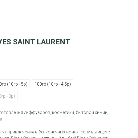
VES SAINT LAURENT
0гр (10гр - 5р)
100гр (10гр - 4,5р)
гр - 3р)
зготовления диффузоров, косметики, бытовой химии,
а
кт привлечения в бесконечных ночах. Если вы ищете