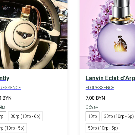
ntly
Lanvin Eclat d’Ar
RESSENCE
FLORESSENCE
0
BYN
7,00
BYN
ём
Объём
гр
30гр (10гр - 6р)
10гр
30гр (10гр - 6р)
гр (10гр - 5р)
50гр (10гр - 5р)