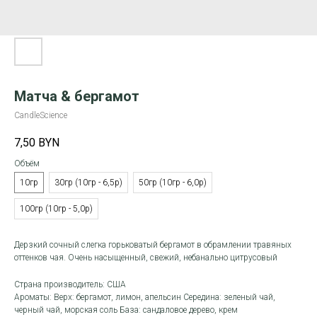
Матча & бергамот
CandleScience
7,50
BYN
Объём
10гр
30гр (10гр - 6,5р)
50гр (10гр - 6,0р)
100гр (10гр - 5,0р)
Дерзкий сочный слегка горьковатый бергамот в обрамлении травяных
оттенков чая. Очень насыщенный, свежий, небанально цитрусовый
Страна производитель: США
Ароматы: Верх: бергамот, лимон, апельсин Середина: зеленый чай,
черный чай, морская соль База: сандаловое дерево, крем