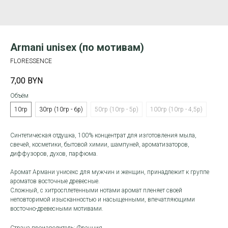
Armani unisex (по мотивам)
FLORESSENCE
7,00
BYN
Объём
10гр
30гр (10гр - 6р)
50гр (10гр - 5р)
100гр (10гр - 4,5р)
Синтетическая отдушка, 100% концентрат для изготовления мыла,
свечей, косметики, бытовой химии, шампуней, ароматизаторов,
диффузоров, духов, парфюма.
Аромат Армани унисекс для мужчин и женщин, принадлежит к группе
ароматов восточные древесные.
Сложный, с хитросплетенными нотами аромат пленяет своей
неповторимой изысканностью и насыщенными, впечатляющими
восточно-древесными мотивами.