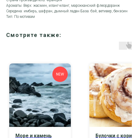
Страна производитель: Франция
Ароматы: Верх: жасмин, иланг-иланг, марокканский флеордоранж
Середина: имбирь, шафран, дымный ладан База: бэй, ветивер, бензоин
Тип: По мотивам
Смотрите также:
NEW
Море и камень
Булочки с кориц