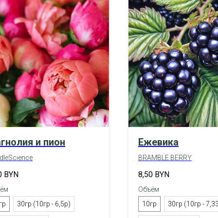
гнолия и пион
Ежевика
dleScience
BRAMBLE BERRY
0
BYN
8,50
BYN
ём
Объём
гр
30гр (10гр - 6,5р)
10гр
30гр (10гр - 7,3