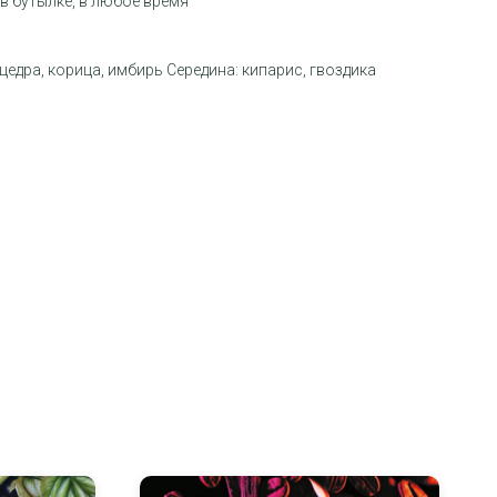
 в бутылке, в любое время
цедра, корица, имбирь Середина: кипарис, гвоздика