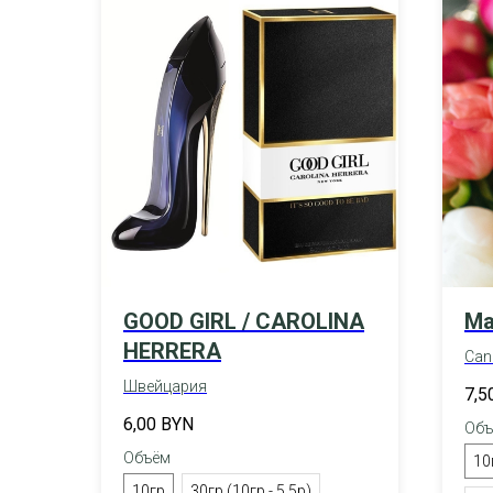
GOOD GIRL / CAROLINA
Ма
HERRERA
Can
Швейцария
7,5
6,00
BYN
Объ
Объём
10
10гр
30гр (10гр - 5,5р)