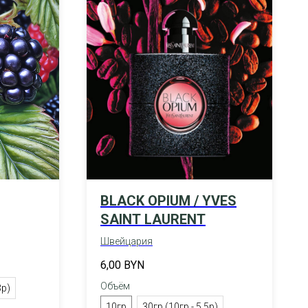
BLACK OPIUM / YVES
SAINT LAURENT
Швейцария
6,00
BYN
Объём
3р)
10гр
30гр (10гр - 5,5р)