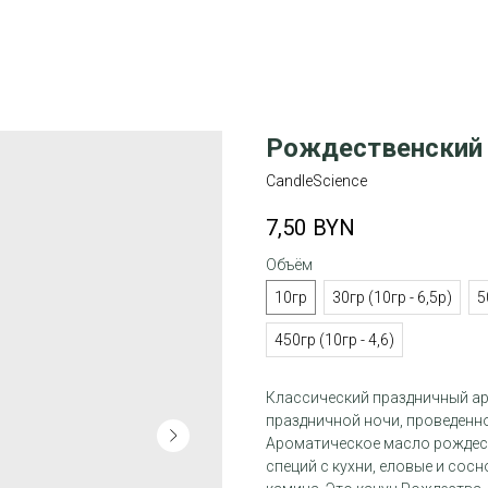
Рождественский 
CandleScience
7,50
BYN
Объём
10гр
30гр (10гр - 6,5р)
5
450гр (10гр - 4,6)
Классический праздничный а
праздничной ночи, проведенно
Ароматическое масло рождест
специй с кухни, еловые и сос