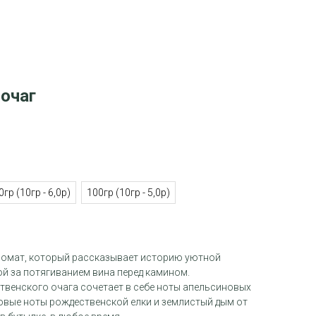
очаг
0гр (10гр - 6,0р)
100гр (10гр - 5,0р)
ромат, который рассказывает историю уютной
й за потягиванием вина перед камином.
венского очага сочетает в себе ноты апельсиновых
новые ноты рождественской елки и землистый дым от