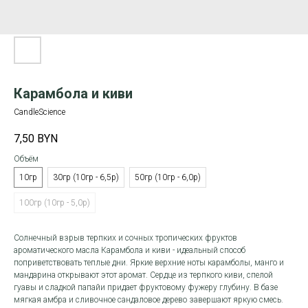
Карамбола и киви
CandleScience
7,50
BYN
Объём
10гр
30гр (10гр - 6,5р)
50гр (10гр - 6,0р)
100гр (10гр - 5,0р)
Солнечный взрыв терпких и сочных тропических фруктов
ароматического масла Карамбола и киви - идеальный способ
поприветствовать теплые дни. Яркие верхние ноты карамболы, манго и
мандарина открывают этот аромат. Сердце из терпкого киви, спелой
гуавы и сладкой папайи придает фруктовому фужеру глубину. В базе
мягкая амбра и сливочное сандаловое дерево завершают яркую смесь.