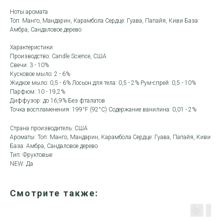
Ноты аромата
Топ: Манго, Мандарин, Карамбола Сердце: Гуава, Папайя, Киви База:
Амбра, Сандаловое дерево
Характеристики
Производство: Candle Science, США
Свечи: 3 - 10%
Кусковое мыло: 2 - 6%
Жидкое мыло: 0,5 - 6% Лосьон для тела: 0,5 - 2% Рум-спрей: 0,5 - 10%
Парфюм: 10 - 19,2%
Диффузор: до 16,9% Без фталатов
Точка воспламенения: 199°F (92°C) Содержание ванилина: 0,01 - 2%
Страна производитель: США
Ароматы: Топ: Манго, Мандарин, Карамбола Сердце: Гуава, Папайя, Киви
База: Амбра, Сандаловое дерево
Тип: Фруктовые
NEW: Да
Смотрите также: