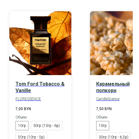
Tom Ford Tobacco &
Карамельный
Vanille
попкорн
FLORESSENCE
CandleScience
7,00
BYN
7,50
BYN
Объём
Объём
10гр
30гр (10гр - 6р)
10гр
50гр (10гр - 5р)
30гр (10гр - 6,5р)