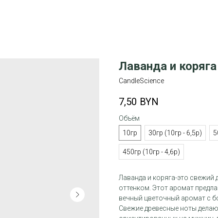
Лаванда и коряга
CandleScience
7,50
BYN
Объём
10гр
30гр (10гр - 6,5р)
5
450гр (10гр - 4,6р)
Лаванда и коряга-это свежий
оттенком. Этот аромат предл
вечный цветочный аромат с б
Свежие древесные ноты делаю