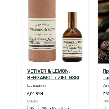
VETIVER & LEMON,
Пр
BERGAMOT / ZIELINSKI
то
& ROZEN
Швейцария
Can
6,00
BYN
7,5
Объём
Объ
10гр
30гр (10гр - 5,5р)
10