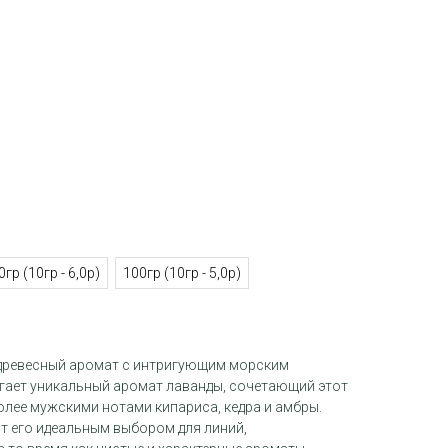
0гр (10гр - 6,0р)
100гр (10гр - 5,0р)
 древесный аромат с интригующим морским
агает уникальный аромат лаванды, сочетающий этот
олее мужскими нотами кипариса, кедра и амбры.
т его идеальным выбором для линий,