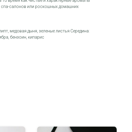
 то время как чистые и характерные ароматы
я спа-салонов или роскошных домашних
липт, медовая дыня, зеленые листья Середина:
мбра, бензоин, кипарис