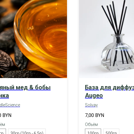
яный мед & бобы
База для диффу
нка
Augeo
dleScience
Solvay
0
BYN
7,00
BYN
ём
Объём
гр
30гр (10гр - 6,5р)
100гр
500гр