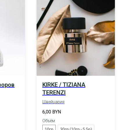
зоров
KIRKE / TIZIANA
TERENZI
Швейцария
6,00
BYN
Объём
10гр
30гр (10гр - 5,5р)