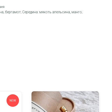
ния
а, бергамот; Середина: мякоть апельсина, манго;
NEW