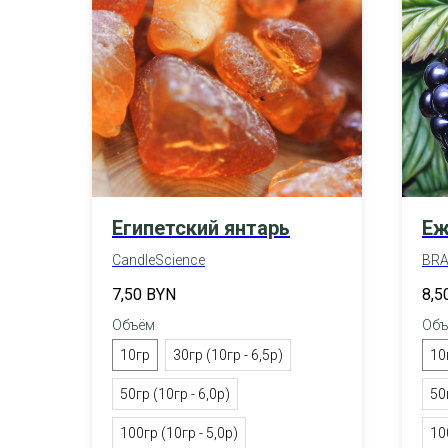
Египетский янтарь
Еж
CandleScience
BRA
7,50
BYN
8,5
Объём
Объ
10гр
30гр (10гр - 6,5р)
10
50гр (10гр - 6,0р)
50
100гр (10гр - 5,0р)
10