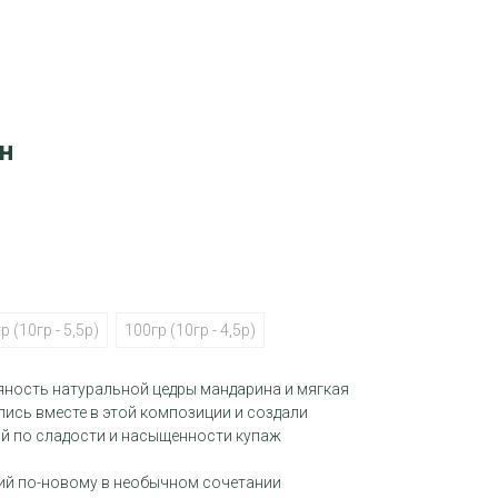
н
р (10гр - 5,5р)
100гр (10гр - 4,5р)
яность натуральной цедры мандарина и мягкая
лись вместе в этой композиции и создали
й по сладости и насыщенности купаж
ий по-новому в необычном сочетании