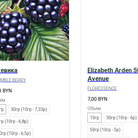
евика
Elizabeth Arden 5
Avenue
MBLE BERRY
FLORESSENCE
0
BYN
7,00
BYN
ём
Объём
гр
30гр (10гр - 7,33р)
10гр
30гр (10гр - 6р)
гр (10гр - 6,8р)
50гр (10гр - 5р)
0гр (10гр - 6,5р)