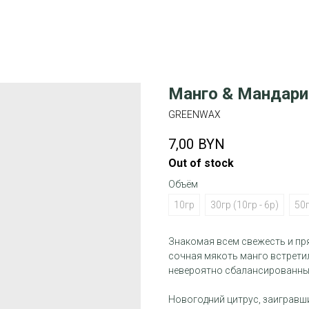
Манго & Мандари
GREENWAX
7,00
BYN
Out of stock
Объём
10гр
30гр (10гр - 6р)
50г
Знакомая всем свежесть и пр
сочная мякоть манго встрети
невероятно сбалансированны
Новогодний цитрус, заигравш