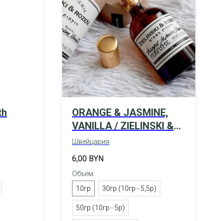
th
ORANGE & JASMINE,
VANILLA / ZIELINSKI &
ROZEN
Швейцария
6,00
BYN
Объём
10гр
30гр (10гр - 5,5р)
50гр (10гр - 5р)