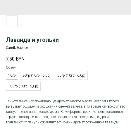
Лаванда и угольки
CandleScience
7,50
BYN
Объём
10гр
30гр (10гр - 6,5р)
50гр (10гр - 6,0р)
100гр (10гр - 5,0р)
Таинственное и успокаивающее ароматическое масло Lavender Embers
вызывает ощущение окружения свежей зелени, в то время как вокруг вас
танцует шепот лавандового дыма. Камифорные верхние ноты дополняют
сердце лаванды и шалфея, в то время как оттенок дыма, кедра и
травянистых пачули оживляет эфирный аромат сожженной лаванды.