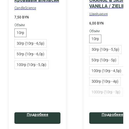
Кровавый апельсин
ORANGE & JASMIN
VANILLA / ZIELINS
CandleScience
& ROZEN
Швейцария
7,50
BYN
6,00
BYN
Объём
Объём
10гр
10гр
30гр (10гр - 6,5р)
30гр (10гр - 5,5р)
50гр (10гр - 6,0р)
50гр (10гр - 5р)
100гр (10гр - 5,0р)
100гр (10гр - 4,5р)
300гр (10гр - 4р)
1000гр (10гр - 3р)
Подробнее
Подробнее