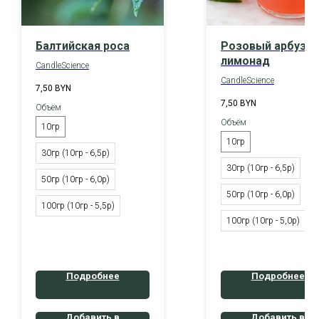
Балтийская роса
Розовый арбузн
лимонад
CandleScience
CandleScience
7,50
BYN
7,50
BYN
Объём
Объём
10гр
10гр
30гр (10гр - 6,5р)
30гр (10гр - 6,5р)
50гр (10гр - 6,0р)
50гр (10гр - 6,0р)
100гр (10гр - 5,5р)
100гр (10гр - 5,0р)
Подробнее
Подробнее
Добавить в
Добавить в