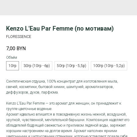
Kenzo L'Eau Par Femme (по мотивам)
FLORESSENCE
7,00
BYN
Объём
10гр
30гр (10гр - 6р)
50гр (10гр - 5,5р)
100гр (10гр - 5,2р)
Синтетическая отдушка, 100% концентрат для изготовления мыла,
свечей, косметики, бытовой химии, шампуней, ароматизаторов,
диффузоров, духов, парфюма.
Kenzo L'Eau Par Femme — это аромат для женщин, он принадлежит к
группе цветочные водяные.
Аромат идеально впишется в повседневную жизнь нежной, воздушной,
хрупкой, чувственной, мечтательной барышни. Композиция наделяет его
обладателей бодрящей свежестью и приливом ледяной воды, заряжает
хорошим настроением на долгое время. Аромат наполнен яркими
цветочными и цитрусовыми оттенками, которые оставляют позади себя