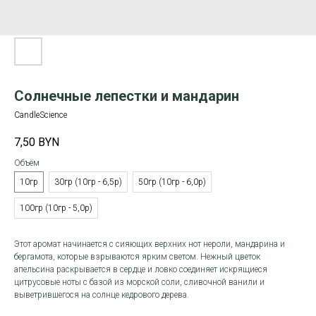
Солнечные лепестки и мандарин
CandleScience
7,50
BYN
Объём
10гр
30гр (10гр - 6,5р)
50гр (10гр - 6,0р)
100гр (10гр - 5,0р)
Этот аромат начинается с сияющих верхних нот нероли, мандарина и
бергамота, которые взрываются ярким светом. Нежный цветок
апельсина раскрывается в сердце и ловко соединяет искрящиеся
цитрусовые ноты с базой из морской соли, сливочной ванили и
выветрившегося на солнце кедрового дерева.