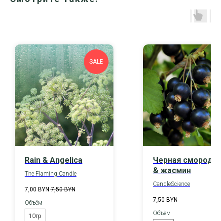
SALE
Rain & Angelica
Черная смороди
& жасмин
The Flaming Candle
CandleScience
7,00
BYN
7,50
BYN
7,50
BYN
Объём
Объём
10гр