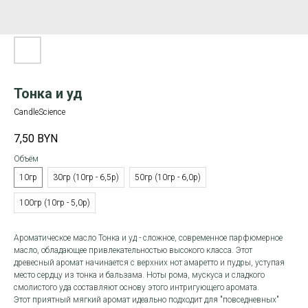
Тонка и уд
CandleScience
7,50
BYN
Объём
10гр
30гр (10гр - 6,5р)
50гр (10гр - 6,0р)
100гр (10гр - 5,0р)
Ароматическое масло Тонка и уд - сложное, современное парфюмерное
масло, обладающее привлекательностью высокого класса. Этот
древесный аромат начинается с верхних нот амаретто и пудры, уступая
место сердцу из тонка и бальзама. Ноты рома, мускуса и сладкого
смолистого уда составляют основу этого интригующего аромата.
Этот приятный мягкий аромат идеально подходит для "повседневных"