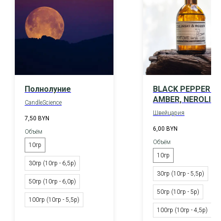
Полнолуние
BLACK PEPPER &
AMBER, NEROLI /
CandleScience
ZIELINSKI & ROZE
Швейцария
7,50
BYN
6,00
BYN
Объём
Объём
10гр
10гр
30гр (10гр - 6,5р)
30гр (10гр - 5,5р)
50гр (10гр - 6,0р)
50гр (10гр - 5р)
100гр (10гр - 5,5р)
100гр (10гр - 4,5р)