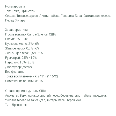
Ноты аромата
Топ: Кожа, Пряность
Сердце: Тиковое дерево, Листья табака, Гвоздика База: Сандаловое дерево,
Перец, Янтарь
Характеристики
Производство: Candle Science, США
Свечи: 3% - 10%
Кусковое мыло: 2% - 6%
Жидкое мыло: 0,5% - 6%
Лосьон для тела: 0,5% - 2%
Рум-спрей: 0,5% - 10%
Парфюм: 10% - 25%
Диффузор: до 25%
Без фталатов
Точка воспламенения: 241°F (116°C)
Содержание ванилина: 0%
Страна производитель: США
Ароматы: Верх: кожа, душистый перец Середина: лист табака, гвоздика,
тиковое дерево База: сандал, янтарь, перец горошком
Тип: Древесные