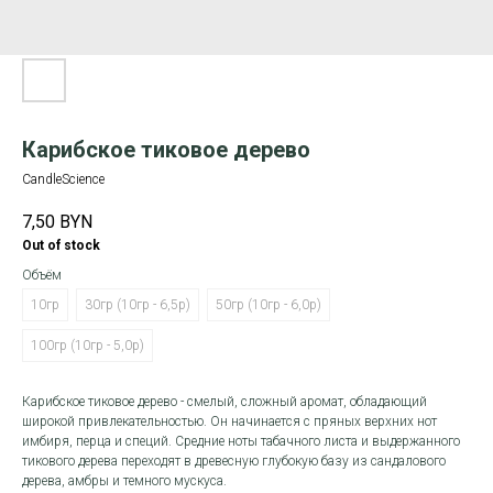
Карибское тиковое дерево
CandleScience
7,50
BYN
Out of stock
Объём
10гр
30гр (10гр - 6,5р)
50гр (10гр - 6,0р)
100гр (10гр - 5,0р)
Карибское тиковое дерево - смелый, сложный аромат, обладающий
широкой привлекательностью. Он начинается с пряных верхних нот
имбиря, перца и специй. Средние ноты табачного листа и выдержанного
тикового дерева переходят в древесную глубокую базу из сандалового
дерева, амбры и темного мускуса.