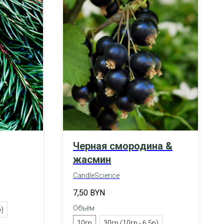
Черная смородина &
жасмин
CandleScience
7,50
BYN
Объём
р)
10гр
30гр (10гр - 6,5р)