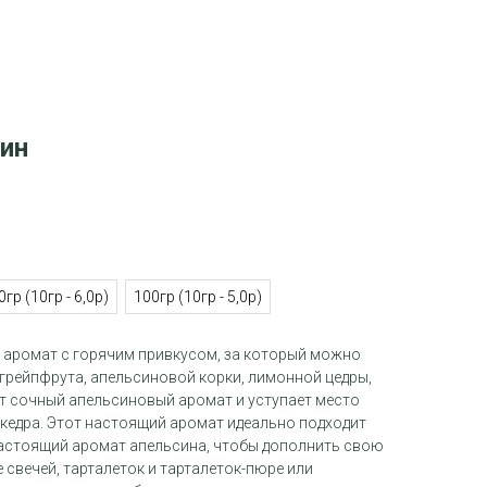
ин
0гр (10гр - 6,0р)
100гр (10гр - 5,0р)
й аромат с горячим привкусом, за который можно
грейпфрута, апельсиновой корки, лимонной цедры,
т сочный апельсиновый аромат и уступает место
 кедра. Этот настоящий аромат идеально подходит
настоящий аромат апельсина, чтобы дополнить свою
е свечей, тарталеток и тарталеток-пюре или