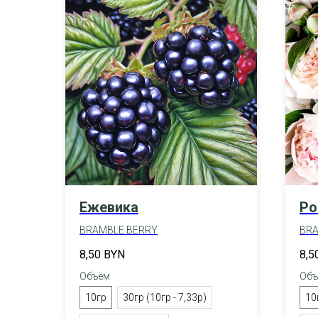
Ежевика
Ро
BRAMBLE BERRY
BRA
8,50
BYN
8,5
Объём
Объ
10гр
30гр (10гр - 7,33р)
10