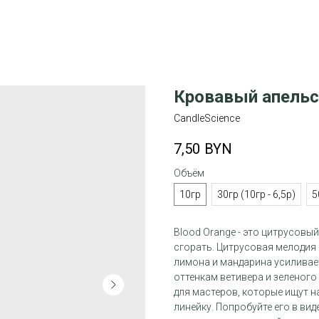
Кровавый апельс
CandleScience
7,50
BYN
Объём
10гр
30гр (10гр - 6,5р)
5
Blood Orange - это цитрусовы
сгорать. Цитрусовая мелодия 
лимона и мандарина усиливае
оттенкам ветивера и зеленого
для мастеров, которые ищут 
линейку. Попробуйте его в вид