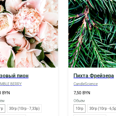
зовый пион
Пихта Фрейзера
MBLE BERRY
CandleScience
0
BYN
7,50
BYN
ём
Объём
гр
30гр (10гр - 7,33р)
10гр
30гр (10гр - 6,5