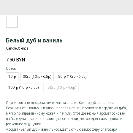
Белый дуб и ваниль
CandleScience
7,50
BYN
Объём
10гр
30гр (10гр - 6,5р)
50гр (10гр - 6,0р)
100гр (10гр - 5,5р)
450гр (10гр - 4,6р)
Окунитесь в тепло ароматического масла из белого дуба и ванили.
Верхние ноты пальмы и алоэ направляют наши чувства к сердцу из дуба,
мягко приправленному кожей и пачули. Этот древесный аромат основан
на базе дыма, ванили и насыщенного виски, что создает насыщенное и
роскошное ощущение.
Аромат «Белый дуб и ваниль» создаёт уютную атмосферу благодаря