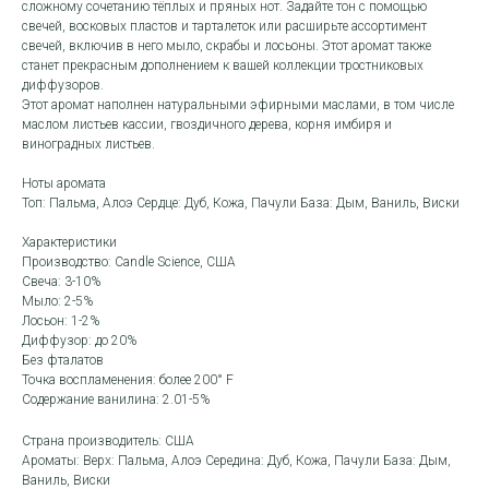
сложному сочетанию тёплых и пряных нот. Задайте тон с помощью
свечей, восковых пластов и тарталеток или расширьте ассортимент
свечей, включив в него мыло, скрабы и лосьоны. Этот аромат также
станет прекрасным дополнением к вашей коллекции тростниковых
диффузоров.
Этот аромат наполнен натуральными эфирными маслами, в том числе
маслом листьев кассии, гвоздичного дерева, корня имбиря и
виноградных листьев.
Ноты аромата
Топ: Пальма, Алоэ Сердце: Дуб, Кожа, Пачули База: Дым, Ваниль, Виски
Характеристики
Производство: Candle Science, США
Свеча: 3-10%
Мыло: 2-5%
Лосьон: 1-2%
Диффузор: до 20%
Без фталатов
Точка воспламенения: более 200° F
Содержание ванилина: 2.01-5%
Страна производитель: США
Ароматы: Верх: Пальма, Алоэ Середина: Дуб, Кожа, Пачули База: Дым,
Ваниль, Виски