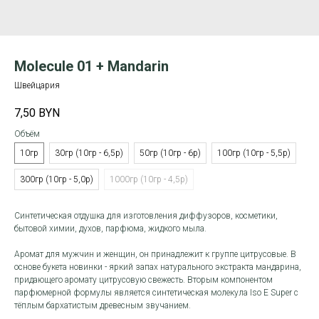
Molecule 01 + Mandarin
Швейцария
7,50
BYN
Объём
10гр
30гр (10гр - 6,5р)
50гр (10гр - 6р)
100гр (10гр - 5,5р)
300гр (10гр - 5,0р)
1000гр (10гр - 4,5р)
Синтетическая отдушка для изготовления диффузоров, косметики,
бытовой химии, духов, парфюма, жидкого мыла.
Аромат для мужчин и женщин, он принадлежит к группе цитрусовые. В
основе букета новинки - яркий запах натурального экстракта мандарина,
придающего аромату цитрусовую свежесть. Вторым компонентом
парфюмерной формулы является синтетическая молекула Iso E Super с
тёплым бархатистым древесным звучанием.