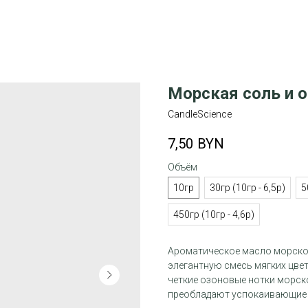
Морская соль и 
CandleScience
7,50
BYN
Объём
10гр
30гр (10гр - 6,5р)
5
450гр (10гр - 4,6р)
Ароматическое масло морской
элегантную смесь мягких цве
четкие озоновые нотки морско
преобладают успокаивающие 