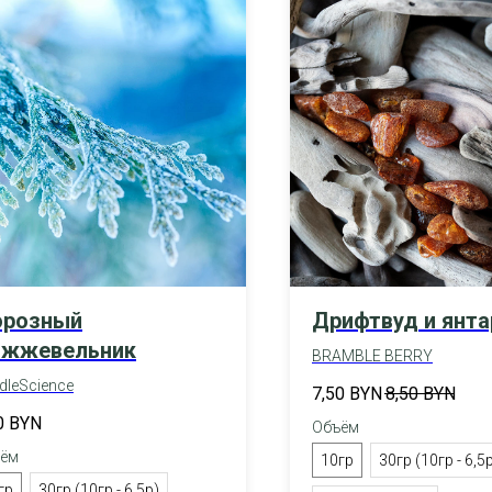
розный
Дрифтвуд и янта
жжевельник
BRAMBLE BERRY
dleScience
7,50
BYN
8,50
BYN
0
BYN
Объём
ём
10гр
30гр (10гр - 6,5
гр
30гр (10гр - 6,5р)