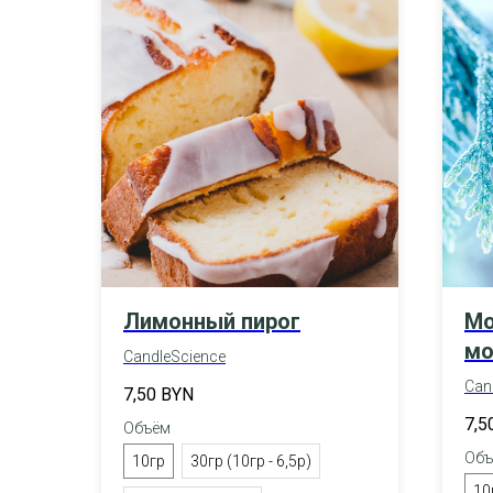
Лимонный пирог
Мо
мо
CandleScience
Can
7,50
BYN
7,5
Объём
Объ
10гр
30гр (10гр - 6,5р)
10