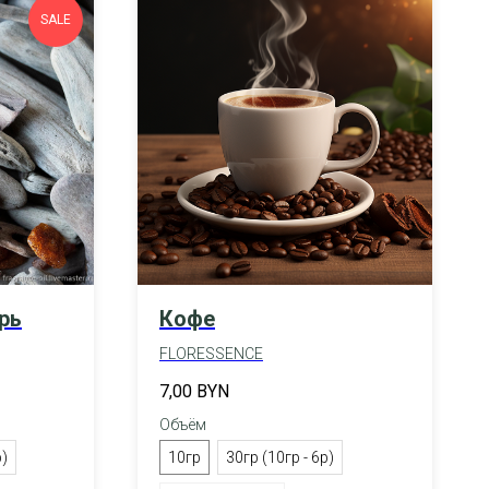
SALE
рь
Кофе
FLORESSENCE
7,00
BYN
Объём
р)
10гр
30гр (10гр - 6р)