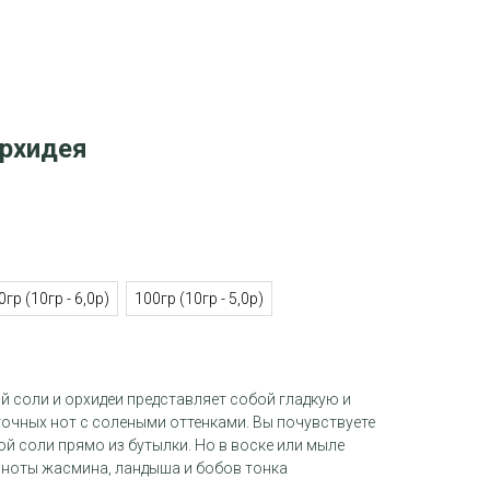
орхидея
0гр (10гр - 6,0р)
100гр (10гр - 5,0р)
 соли и орхидеи представляет собой гладкую и
точных нот с солеными оттенками. Вы почувствуете
й соли прямо из бутылки. Но в воске или мыле
ноты жасмина, ландыша и бобов тонка