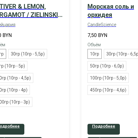
TIVER & LEMON,
Морская соль и
RGAMOT / ZIELINSKI
орхидея
ROZEN
йцария
CandleScience
0
BYN
7,50
BYN
ём
Объём
гр
30гр (10гр - 5,5р)
10гр
30гр (10гр - 6,5
гр (10гр - 5р)
50гр (10гр - 6,0р)
0гр (10гр - 4,5р)
100гр (10гр - 5,0р)
0гр (10гр - 4р)
450гр (10гр - 4,6р)
00гр (10гр - 3р)
одробнее
Подробнее