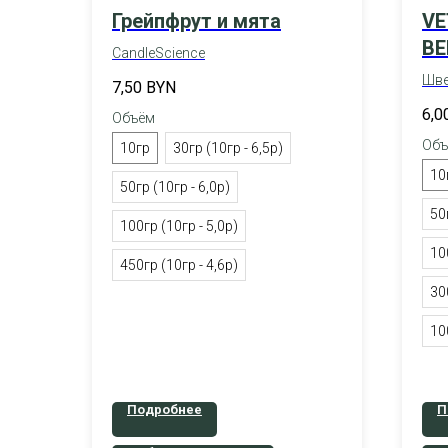
Грейпфрут и мята
VE
BE
CandleScience
& 
Шве
7,50
BYN
6,0
Объём
Объ
10гр
30гр (10гр - 6,5р)
10
50гр (10гр - 6,0р)
50
100гр (10гр - 5,0р)
10
450гр (10гр - 4,6р)
30
10
Подробнее
П