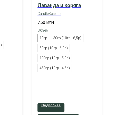
Лаванда и коряга
CandleScience
7,50
BYN
Объём
10гр
30гр (10гр - 6,5р)
р)
50гр (10гр - 6,0р)
100гр (10гр - 5,0р)
450гр (10гр - 4,6р)
Подробнее