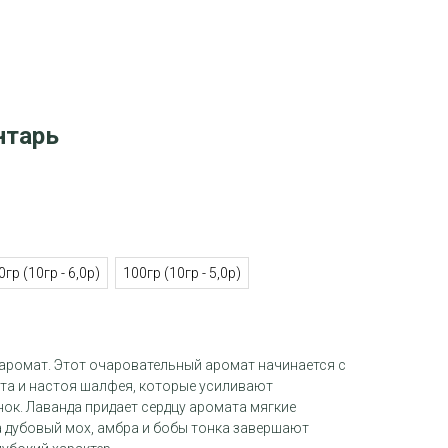
нтарь
0гр (10гр - 6,0р)
100гр (10гр - 5,0р)
ромат. Этот очаровательный аромат начинается с
ута и настоя шалфея, которые усиливают
ок. Лаванда придает сердцу аромата мягкие
а дубовый мох, амбра и бобы тонка завершают