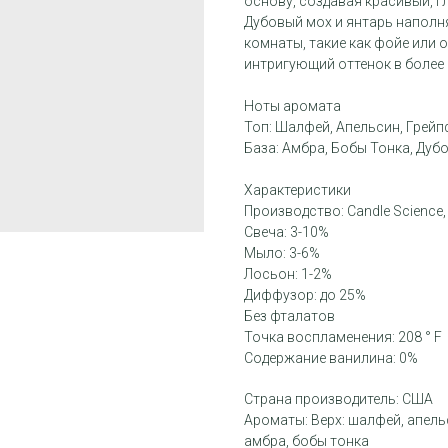
основу, создавая красивый, г
Дубовый мох и янтарь напол
комнаты, такие как фойе или
интригующий оттенок в более
Ноты аромата
Топ: Шалфей, Апельсин, Грейп
База: Амбра, Бобы Тонка, Дуб
Характеристики
Производство: Candle Science
Свеча: 3-10%
Мыло: 3-6%
Лосьон: 1-2%
Диффузор: до 25%
Без фталатов
Точка воспламенения: 208 ° F
Содержание ванилина: 0%
Страна производитель: США
Ароматы: Верх: шалфей, апельс
амбра, бобы тонка