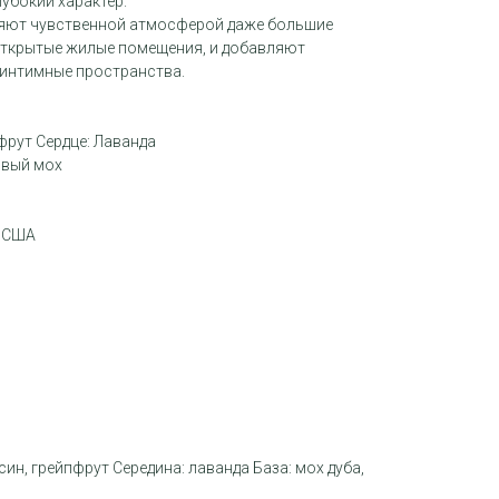
лубокий характер.
няют чувственной атмосферой даже большие
 открытые жилые помещения, и добавляют
 интимные пространства.
фрут Сердце: Лаванда
овый мох
, США
ин, грейпфрут Середина: лаванда База: мох дуба,