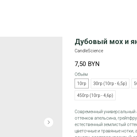
Дубовый мох и я
CandleScience
7,50
BYN
Объём
10гр
30гр (10гр - 6,5р)
5
450гр (10гр - 4,6р)
Современный универсальный а
оттенков апельсина, грейпфр
естественный землистый оттен
цветочные и травяные нотки, 