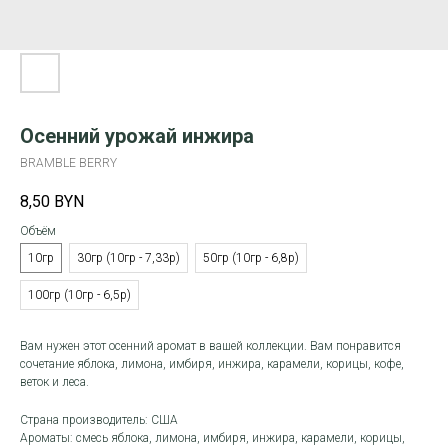
Осенний урожай инжира
BRAMBLE BERRY
8,50
BYN
Объём
10гр
30гр (10гр - 7,33р)
50гр (10гр - 6,8р)
100гр (10гр - 6,5р)
Вам нужен этот осенний аромат в вашей коллекции. Вам понравится
сочетание яблока, лимона, имбиря, инжира, карамели, корицы, кофе,
веток и леса.
Страна производитель: США
Ароматы: смесь яблока, лимона, имбиря, инжира, карамели, корицы,