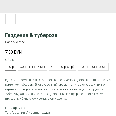
Гардения & тубероза
CandleScience
7,50
BYN
Объём
10гр
30гр (10гр - 6,5р)
50гр (10гр-6,0р)
100гр (10гр - 5,0р)
Вдохните ароматные аккорды белых тропических цветов в полном цвету с
гарденией туберозы. Этот сказочный аромат начинается с верхних нот
гардении и цедры лимона, которые сменяются цветущим сердцем из
туберозы, жасмина и зеленых цветов. Мягкое пудровое послевкусие
придает глубину этому землистому цветку.
Ноты аромата
Топ: Гардения, Лимонная цедра