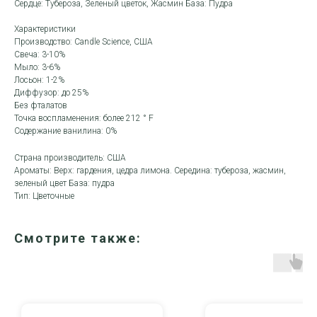
Сердце: Тубероза, Зеленый цветок, Жасмин База: Пудра
Характеристики
Производство: Candle Science, США
Свеча: 3-10%
Мыло: 3-6%
Лосьон: 1-2%
Диффузор: до 25%
Без фталатов
Точка воспламенения: более 212 ° F
Содержание ванилина: 0%
Страна производитель: США
Ароматы: Верх: гардения, цедра лимона. Середина: тубероза, жасмин,
зеленый цвет База: пудра
Тип: Цветочные
Смотрите также: