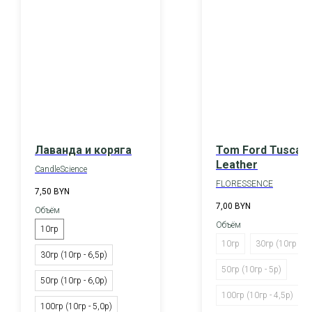
Лаванда и коряга
Tom Ford Tuscan
Leather
CandleScience
FLORESSENCE
7,50
BYN
7,00
BYN
Объём
Объём
10гр
10гр
30гр (10гр - 6р
30гр (10гр - 6,5р)
50гр (10гр - 5р)
50гр (10гр - 6,0р)
100гр (10гр - 4,5р)
100гр (10гр - 5,0р)