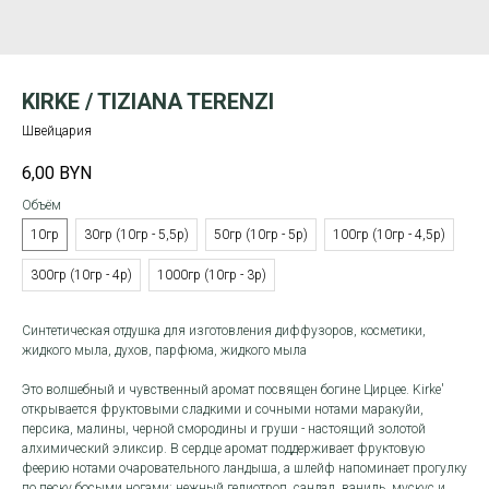
KIRKE / TIZIANA TERENZI
Швейцария
6,00
BYN
Объём
10гр
30гр (10гр - 5,5р)
50гр (10гр - 5р)
100гр (10гр - 4,5р)
300гр (10гр - 4р)
1000гр (10гр - 3р)
Синтетическая отдушка для изготовления диффузоров, косметики,
жидкого мыла, духов, парфюма, жидкого мыла
Это волшебный и чувственный аромат посвящен богине Цирцее. Kirke'
открывается фруктовыми сладкими и сочными нотами маракуйи,
персика, малины, черной смородины и груши - настоящий золотой
алхимический эликсир. В сердце аромат поддерживает фруктовую
феерию нотами очаровательного ландыша, а шлейф напоминает прогулку
по песку босыми ногами: нежный гелиотроп, сандал, ваниль, мускус и