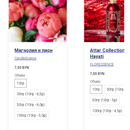
Магнолия и пион
Attar Collection
Hayati
CandleScience
FLORESSENCE
7,50
BYN
7,00
BYN
Объём
Объём
10гр
10гр
30гр (10гр - 6р
30гр (10гр - 6,5р)
50гр (10гр - 5р)
50гр (10гр - 6,0р)
100гр (10гр - 4,5р)
100гр (10гр - 5,0р)