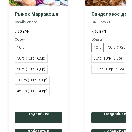
Рынок Марракеша
Сандаловое дер
CandleScience
GREENWAX
7,50
BYN
7,00
BYN
Объём
Объём
10гр
10гр
30гр (10гр - 6р
30гр (10гр - 6,5р)
50гр (10гр - 5,5р)
50гр (10гр - 6,0р)
100гр (10гр - 4,5р)
100гр (10гр - 5,0р)
450гр (10гр - 4,6р)
Подробнее
Подробнее
Добавить в
Добавить в