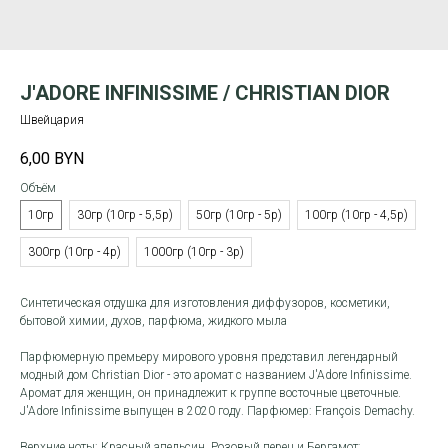
J'ADORE INFINISSIME / CHRISTIAN DIOR
Швейцария
6,00
BYN
Объём
10гр
30гр (10гр - 5,5р)
50гр (10гр - 5р)
100гр (10гр - 4,5р)
300гр (10гр - 4р)
1000гр (10гр - 3р)
Синтетическая отдушка для изготовления диффузоров, косметики,
бытовой химии, духов, парфюма, жидкого мыла
Парфюмерную премьеру мирового уровня представил легендарный
модный дом Christian Dior - это аромат с названием J'Adore Infinissime.
Аромат для женщин, он принадлежит к группе восточные цветочные.
J'Adore Infinissime выпущен в 2020 году. Парфюмер: François Demachy.
Верхние ноты: Красный апельсин, Розовый перец и Бергамот;