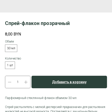
Спрей-флакон прозрачный
8,00
BYN
Объём
30 мл
Количество
1 шт
Добавить в корзину
Парфюмерный стеклянный флакон объемом 30 мл.
Спрей распылитель с мелкой дисперсией предназначен для распыления
жидкостей не высокой вязкости. Поставляется с защитным белым