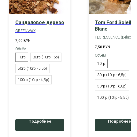
Сандаловое дерево
Tom Ford Soleil
Blanc
GREENWAX
FLORESSENCE (Deluxe
7,00
BYN
version)
7,50
BYN
Объём
Объём
10гр
30гр (10гр - 6р)
10гр
50гр (10гр - 5,5р)
30гр (10гр - 6,5р)
100гр (10гр - 4,5р)
50гр (10гр - 6,0р)
100гр (10гр - 5,5р)
Подробнее
Подробнее